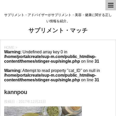
サプリメント・アドバイザーがサプリメント・美容・健康に関する正し
い情報を紹介。
サプリメント・マッチ
HOME
>
Warning
: Undefined array key 0 in
/home/portalcreate/sup-m.com/public_html/wp-
content/themes/stinger-sup/single.php
on line
31
Warning
: Attempt to read property "cat_ID" on null in
/home/portalcreate/sup-m.com/public_html/wp-
content/themes/stinger-sup/single.php
on line
31
kannpou
投稿日：
2017年12月21日